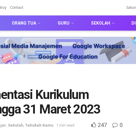
licy
Contact
Satur
ORANG TUA
GURU
SEKOLAH
DI
entasi Kurikulum
ngga 31 Maret 2023
247
0
jar
,
Sekolah
,
Tahukah Kamu
1 min read