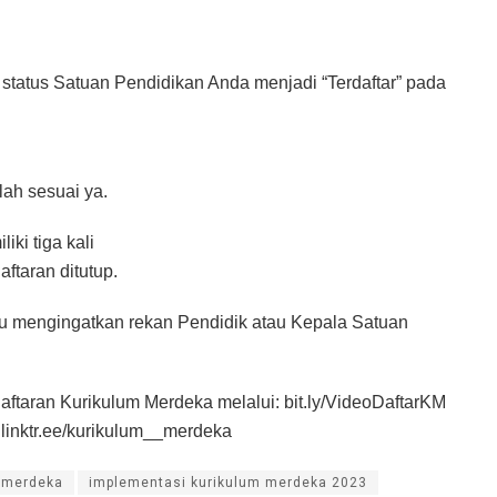
 status Satuan Pendidikan Anda menjadi “Terdaftar” pada
lah sesuai ya.
ki tiga kali
ftaran ditutup.
tu mengingatkan rekan Pendidik atau Kepala Satuan
aftaran Kurikulum Merdeka melalui: bit.ly/VideoDaftarKM
 linktr.ee/kurikulum__merdeka
 merdeka
implementasi kurikulum merdeka 2023