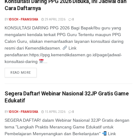
Konsultasi Daring PPG 2026 Dibuka, Ini Jadwal dan
Cara Daftarnya
BY
IDSCH - FRANSISKA
29 APRIL 2026
0
KONSULTASI DARING PPG 2026 Bagi Bapak/Ibu guru yang
mengalami kendala terkait PPG Guru Tertentu maupun PPG
Calon Guru, silakan memanfaatkan layanan konsultasi daring
resmi dari Kemendikdasmen.
Link
pendaftaran:https://ppg.kemendikdasmen.go.id/page/jadwal-
konsultasi-daring
...
READ MORE
Segera Daftar! Webinar Nasional 32JP Gratis Game
Edukatif
BY
IDSCH - FRANSISKA
15 APRIL 2026
0
SEGERA DAFTAR! dalam Webinar Nasional 32JP Gratis dengan
tema "Langkah Praktis Merancang Game Edukatif untuk
Pembelajaran Menyenangkan dan Berkelanjutan"
Link