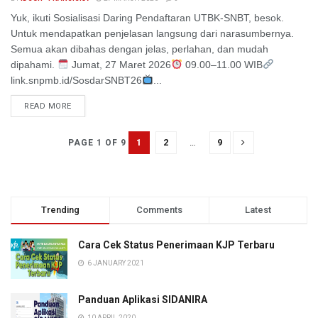
Yuk, ikuti Sosialisasi Daring Pendaftaran UTBK-SNBT, besok.
Untuk mendapatkan penjelasan langsung dari narasumbernya.
Semua akan dibahas dengan jelas, perlahan, dan mudah
dipahami.
Jumat, 27 Maret 2026
09.00–11.00 WIB
link.snpmb.id/SosdarSNBT26
...
READ MORE
1
2
…
9
PAGE 1 OF 9
Trending
Comments
Latest
Cara Cek Status Penerimaan KJP Terbaru
6 JANUARY 2021
Panduan Aplikasi SIDANIRA
10 APRIL 2020