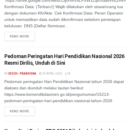
:https://drive.google.com/file/d/1Jj0rx4V5LFXW1LqthXaBNVE2HvX
Konfirmasi Data: (Terbaru!) Wajib dilakukan oleh siswa/orang tua
dengan dokumen KK/Akte. Cek Konfirmasi Data: Peran Operator
untuk memastikan data sudah dikonfirmasi sebelum penetapan
kelulusan. DNS (Daftar Nominasi...
READ MORE
Pedoman Peringatan Hari Pendidikan Nasional 2026
Resmi Dirilis, Unduh di Sini
BY
IDSCH - FRANSISKA
29 APRIL 2026
0
Pedoman peringatan Hari Pendidikan Nasional tahun 2026 dapat
diakses dan diunduh melalui tautan berikut:
https://www.kemendikdasmen.go.id/pengumuman/15213-
pedoman-peringatan-hari-pendidikan-nasional-tahun-2026
READ MORE