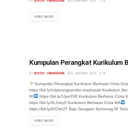
BY
IDSCH - FRANSISKA
6 JANUARY 2026
0
READ MORE
Kumpulan Perangkat Kurikulum B
BY
IDSCH - FRANSISKA
6 JANUARY 2026
0
Kumpulan Perangkat Kurikulum Berbasis Cinta Grati
https://bit.ly/m/perangkat-kbc-madrasah Kurikulum Ber
MI
https://bit.ly/3JpsXVR Kurikulum Berbasis Cinta
https://bit.ly/3L2zkyO Kurikulum Berbasis Cinta MA
https://bit.ly/42Osh2T Baju Seragam Kemenag RI Terba
READ MORE