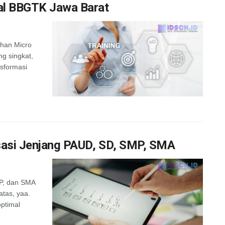
ial BBGTK Jawa Barat
tihan Micro
ng singkat,
nsformasi
isasi Jenjang PAUD, SD, SMP, SMA
MP, dan SMA
atas, yaa.
ptimal