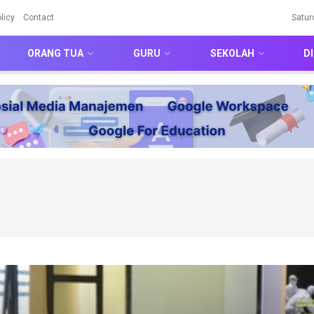
licy
Contact
Satur
ORANG TUA
GURU
SEKOLAH
DI