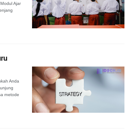
 Modul Ajar
enjang
uru
hkah Anda
kunjung
sa metode