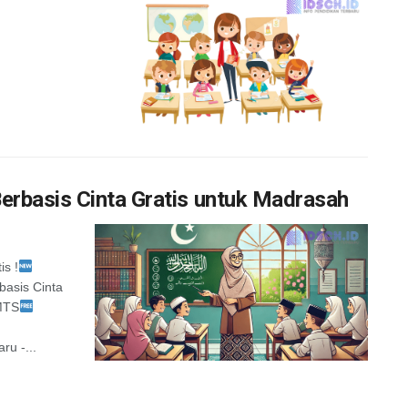
erbasis Cinta Gratis untuk Madrasah
s !
basis Cinta
 MTS
ru -...