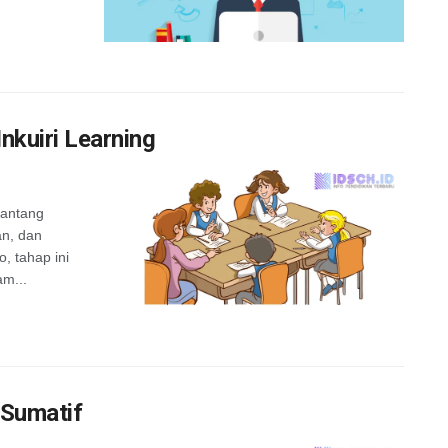
kuiri Learning
nantang
an, dan
, tahap ini
m...
 Sumatif