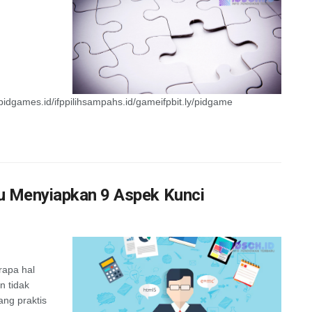
/pidgames.id/ifppilihsampahs.id/gameifpbit.ly/pidgame
u Menyiapkan 9 Aspek Kunci
rapa hal
n tidak
ang praktis