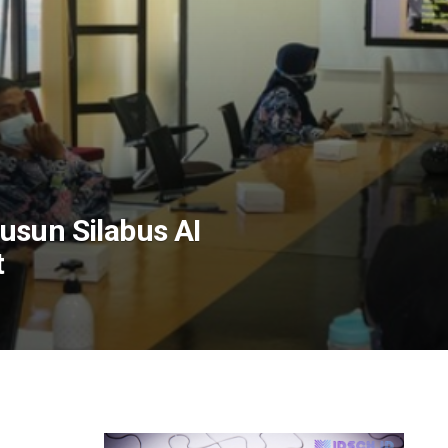
usun Silabus AI
t