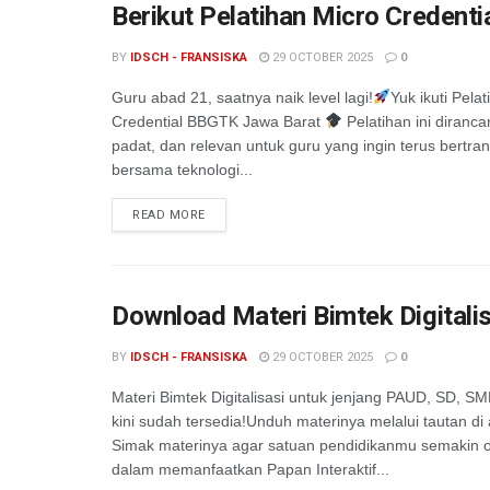
Berikut Pelatihan Micro Credent
BY
IDSCH - FRANSISKA
29 OCTOBER 2025
0
Guru abad 21, saatnya naik level lagi!
Yuk ikuti Pela
Credential BBGTK Jawa Barat
Pelatihan ini diranca
padat, dan relevan untuk guru yang ingin terus bertra
bersama teknologi...
READ MORE
Download Materi Bimtek Digital
BY
IDSCH - FRANSISKA
29 OCTOBER 2025
0
Materi Bimtek Digitalisasi untuk jenjang PAUD, SD, S
kini sudah tersedia!Unduh materinya melalui tautan di 
Simak materinya agar satuan pendidikanmu semakin o
dalam memanfaatkan Papan Interaktif...