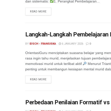
dan sistematis:
1. Perangkat Pembelajaran...
READ MORE
Langkah-Langkah Pembelajaran In
BY
IDSCH - FRANSISKA
6 JANUARY 2026
0
OrientasiGuru menciptakan suasana belajar yang me
rasa ingin tahu murid, menjelaskan tujuan pembelajar
memotivasi murid untuk terlibat aktif.
Menurut Trianto
penting untuk membangun kesiapan mental murid dala
READ MORE
Perbedaan Penilaian Formatif vs