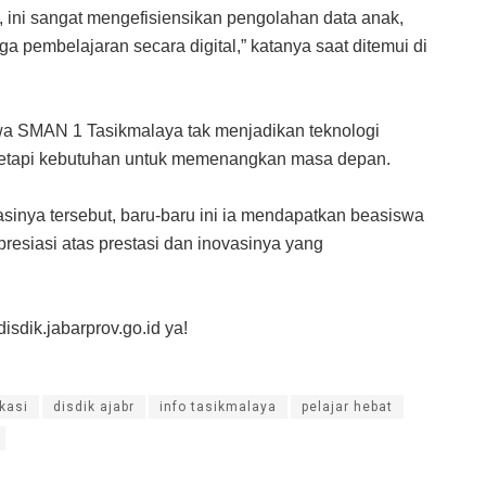
ru, ini sangat mengefisiensikan pengolahan data anak,
gga pembelajaran secara digital,” katanya saat ditemui di
wa SMAN 1 Tasikmalaya tak menjadikan teknologi
 tetapi kebutuhan untuk memenangkan masa depan.
ovasinya tersebut, baru-baru ini ia mendapatkan beasiswa
resiasi atas prestasi dan inovasinya yang
disdik.jabarprov.go.id ya!
ikasi
disdik ajabr
info tasikmalaya
pelajar hebat