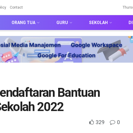
licy
Contact
Thurs
ORANG TUA
GURU
SEKOLAH
DI
Pendaftaran Bantuan
Sekolah 2022
329
0