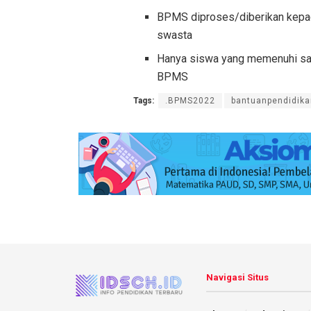
BPMS diproses/diberikan kepad
swasta
Hanya siswa yang memenuhi sal
BPMS
Tags:
.BPMS2022
bantuanpendidik
Navigasi Situs