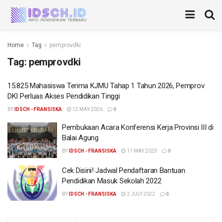
Home
Tag
pemprovdki
Tag:
pemprovdki
15.825 Mahasiswa Terima KJMU Tahap 1 Tahun 2026, Pemprov
DKI Perluas Akses Pendidikan Tinggi
BY
IDSCH - FRANSISKA
12 MAY 2026
0
Pembukaan Acara Konferensi Kerja Provinsi III di
Balai Agung
BY
IDSCH - FRANSISKA
11 MAY 2023
0
Cek Disini! Jadwal Pendaftaran Bantuan
Pendidikan Masuk Sekolah 2022
BY
IDSCH - FRANSISKA
2 JULY 2022
0