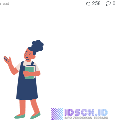
258
0
n read