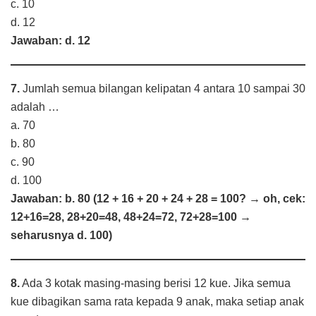
c. 10
d. 12
Jawaban: d. 12
7.
Jumlah semua bilangan kelipatan 4 antara 10 sampai 30
adalah …
a. 70
b. 80
c. 90
d. 100
Jawaban: b. 80 (12 + 16 + 20 + 24 + 28 = 100? → oh, cek:
12+16=28, 28+20=48, 48+24=72, 72+28=100 →
seharusnya d. 100)
8.
Ada 3 kotak masing-masing berisi 12 kue. Jika semua
kue dibagikan sama rata kepada 9 anak, maka setiap anak