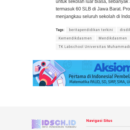
untuk sekolah luar biasa, sebanyak
termasuk 60 SLB di Jawa Barat. Prog
menjangkau seluruh sekolah di Indo
Tags:
beritapendidikan terkini
disdi
Kemendikdasmen
Mendikdasmen
TK Labschool Universitas Muhammad
Navigasi Situs