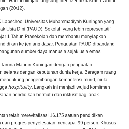
u. Hal ini ditinjau langsung oleh Mendikdasmen, Abdul
ngan (20/12).
 TK Labschool Universitas Muhammadiyah Kuningan yang
 Usia Dini (PAUD). Sekolah yang lebih representatif
lajar 1 Tahun Prasekolah dan membantu menyiapkan
pendidikan ke jenjang dasar. Penguatan PAUD dipandang
mbangunan sumber daya manusia sejak usia emas.
BN Taruna Mandiri Kuningan dengan penguatan
n selaras dengan kebutuhan dunia kerja. Beragam ruang
an mendukung pengembangan kompetensi murid, mulai
a 𝘩𝘰𝘴𝘱𝘪𝘵𝘢𝘭𝘪𝘵𝘺. Langkah ini menjadi wujud komitmen
anan pendidikan bermutu dan inklusif bagi anak
tah telah merevitalisasi 16.175 satuan pendidikan
un dan progres penyelesaian mencapai 99 persen. Khusus