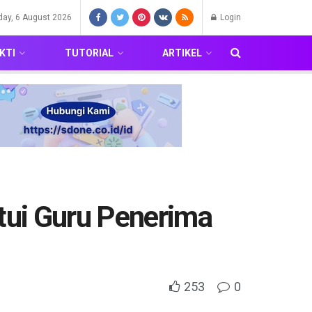
day, 6 August 2026
Login
KTI
TUTORIAL
ARTIKEL
tui Guru Penerima
253
0