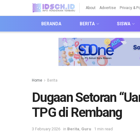
About
Advertise
Privacy & Po
BERANDA
BERITA
SISWA
Home
Berita
Dugaan Setoran “Ua
TPG di Rembang
3 February 2026
in
Berita
,
Guru
1 min read