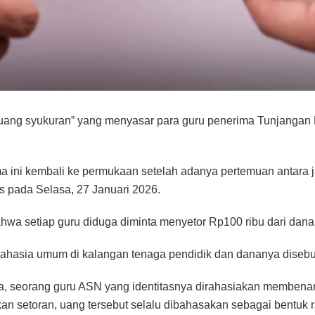
 “uang syukuran” yang menyasar para guru penerima Tunjanga
ama ini kembali ke permukaan setelah adanya pertemuan antar
is pada Selasa, 27 Januari 2026.
hwa setiap guru diduga diminta menyetor Rp100 ribu dari dana 
i rahasia umum di kalangan tenaga pendidik dan dananya disebu
, seorang guru ASN yang identitasnya dirahasiakan membenark
n setoran, uang tersebut selalu dibahasakan sebagai bentuk r