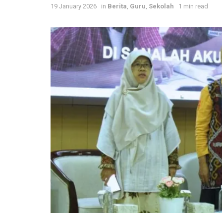
19 January 2026
in
Berita
,
Guru
,
Sekolah
1 min read