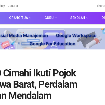
licy
Contact
Thurs
ORANG TUA
GURU
SEKOLAH
DI
Cimahi Ikuti Pojok
awa Barat, Perdalam
an Mendalam