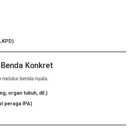
(LKPD)
/ Benda Konkret
melalui benda nyata.
, organ tubuh, dll.)
at peraga IPA)