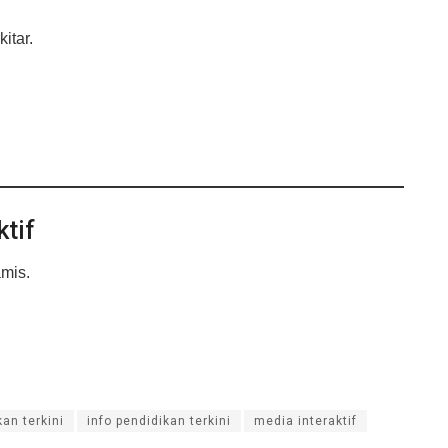
itar.
ktif
mis.
kan terkini
info pendidikan terkini
media interaktif