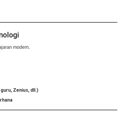
nologi
ajaran modern.
uru, Zenius, dll.)
erhana