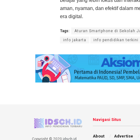
belajar yang lebih fokus dan intera
aman, nyaman, dan efektif dalam m
era digital.
Tags:
Aturan Smartphone di Sekolah J
info jakarta
info pendidikan terkini
Navigasi Situs
About
Advertise
Copyright © 2020
idsch.id
.