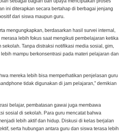
olah sebagai bagian dari upaya menciptakan proses
an ini diterapkan secara bertahap di berbagai jenjang
sitif dari siswa maupun guru.
rta mengungkapkan, berdasarkan hasil survei internal,
 merasa lebih fokus saat mengikuti pembelajaran ketika
ekolah. Tanpa distraksi notifikasi media sosial, gim,
i lebih mampu berkonsentrasi pada materi pelajaran dan
hwa mereka lebih bisa memperhatikan penjelasan guru
 handphone tidak digunakan di jam pelajaran,” demikian
rasi belajar, pembatasan gawai juga membawa
ksi sosial di sekolah. Para guru mencatat bahwa
njadi lebih aktif dan hidup. Diskusi di kelas berjalan
fektif, serta hubungan antara guru dan siswa terasa lebih