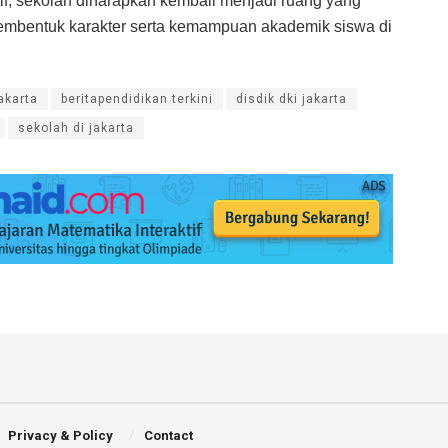
ktif, sekolah diharapkan kembali menjadi ruang yang
embentuk karakter serta kemampuan akademik siswa di
akarta
beritapendidikan terkini
disdik dki jakarta
sekolah di jakarta
Privacy & Policy
Contact