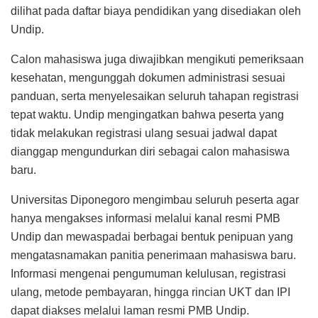
dilihat pada daftar biaya pendidikan yang disediakan oleh
Undip.
Calon mahasiswa juga diwajibkan mengikuti pemeriksaan
kesehatan, mengunggah dokumen administrasi sesuai
panduan, serta menyelesaikan seluruh tahapan registrasi
tepat waktu. Undip mengingatkan bahwa peserta yang
tidak melakukan registrasi ulang sesuai jadwal dapat
dianggap mengundurkan diri sebagai calon mahasiswa
baru.
Universitas Diponegoro mengimbau seluruh peserta agar
hanya mengakses informasi melalui kanal resmi PMB
Undip dan mewaspadai berbagai bentuk penipuan yang
mengatasnamakan panitia penerimaan mahasiswa baru.
Informasi mengenai pengumuman kelulusan, registrasi
ulang, metode pembayaran, hingga rincian UKT dan IPI
dapat diakses melalui laman resmi PMB Undip.