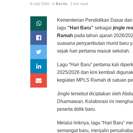
8 July 2026
in
Berita
2 min read
Kementerian Pendidikan Dasar da
lagu
“Hari Baru”
sebagai
jingle r
Ramah
pada tahun ajaran 2026/202
suasana penyambutan murid baru y
sejak hari pertama masuk sekolah.
Lagu “Hari Baru” pertama kali dip
2025/2026 dan kini kembali digunak
kegiatan MPLS Ramah di satuan pe
Jingle tersebut diciptakan oleh Abd
Dharmawan. Kolaborasi ini menghad
peserta didik baru.
Melalui liriknya, lagu “Hari Baru”
semangat baru, menjalin persahabat