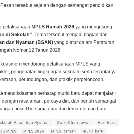
 Pesan tersebut sejalan dengan semangat pendidikan
ng pelaksanaan
MPLS Ramah 2026
yang mengusung
n di Sekolah”
. Tema tersebut menjadi bagian dari
an dan Nyaman (BSAN)
yang diatur dalam Peraturan
engah Nomor 12 Tahun 2026.
ndikdasmen mendorong pelaksanaan MPLS yang
kter, pengenalan lingkungan sekolah, serta terciptanya
kerasan, perundungan, dan praktik perpeloncoan.
 Kemendikdasmen berharap murid baru dapat menjalani
h dengan rasa aman, percaya diri, dan penuh semangat
ungan positif bersama guru dan teman-teman baru.
ekolah Aman dan Nyaman
Dwiki Dharmawan
Hari Baru
agu MPLS
MPLS 2026
MPLS Ramah
murid baru