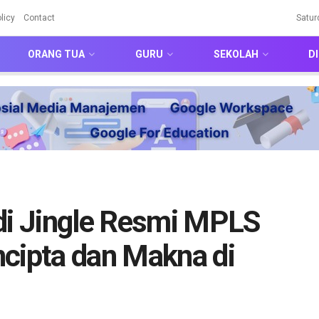
licy
Contact
Satur
ORANG TUA
GURU
SEKOLAH
DI
adi Jingle Resmi MPLS
ncipta dan Makna di