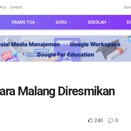
licy
Contact
Sun
ORANG TUA
GURU
SEKOLAH
DI
ara Malang Diresmikan
240
0