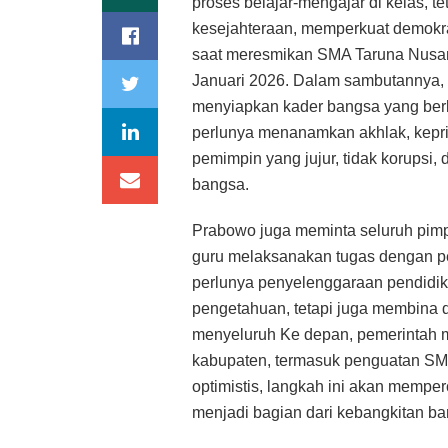
proses belajar-mengajar di kelas, t
kesejahteraan, memperkuat demokra
saat meresmikan SMA Taruna Nusan
Januari 2026. Dalam sambutannya,
menyiapkan kader bangsa yang berka
perlunya menanamkan akhlak, kepriba
pemimpin yang jujur, tidak korupsi
bangsa.
Prabowo juga meminta seluruh pimp
guru melaksanakan tugas dengan p
perlunya penyelenggaraan pendidik
pengetahuan, tetapi juga membina 
menyeluruh Ke depan, pemerintah 
kabupaten, termasuk penguatan S
optimistis, langkah ini akan mempe
menjadi bagian dari kebangkitan ba