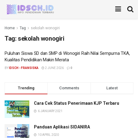
Home
Tag
sekolah wonogiri
Tag:
sekolah wonogiri
Puluhan Siswa SD dan SMP di Wonogiri Raih Nilai Sempurna TKA,
Kualitas Pendidikan Makin Merata
BY
IDSCH - FRANSISKA
2 JUNE 2026
0
Trending
Comments
Latest
Cara Cek Status Penerimaan KJP Terbaru
6 JANUARY 2021
Panduan Aplikasi SIDANIRA
10 APRIL 2020