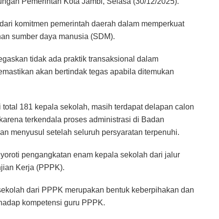
ungan Pemerintah Kota Jambi, Selasa (30/12/2025).
n dari komitmen pemerintah daerah dalam memperkuat
nan sumber daya manusia (SDM).
skan tidak ada praktik transaksional dalam
emastikan akan bertindak tegas apabila ditemukan
otal 181 kepala sekolah, masih terdapat delapan calon
karena terkendala proses administrasi di Badan
 menyusul setelah seluruh persyaratan terpenuhi.
oroti pengangkatan enam kepala sekolah dari jalur
jian Kerja (PPPK).
sekolah dari PPPK merupakan bentuk keberpihakan dan
rhadap kompetensi guru PPPK.