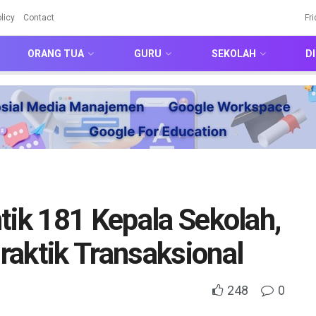
licy
Contact
Fr
ORANG TUA
GURU
SEKOLAH
DI
tik 181 Kepala Sekolah,
aktik Transaksional
248
0