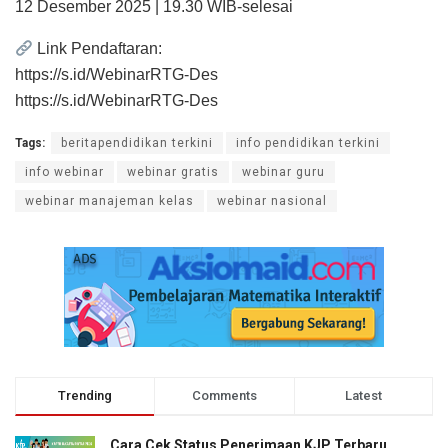
12 Desember 2025 | 19.30 WIB-selesai
Link Pendaftaran:
https://s.id/WebinarRTG-Des
https://s.id/WebinarRTG-Des
Tags:
beritapendidikan terkini
info pendidikan terkini
info webinar
webinar gratis
webinar guru
webinar manajeman kelas
webinar nasional
Trending
Comments
Latest
Cara Cek Status Penerimaan KJP Terbaru