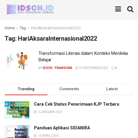
Home
Tag
HariAksaraInternasional2022
Tag:
HariAksaraInternasional2022
Transformasi Literasi dalam Konteks Merdeka
Belajar
BY
IDSCH - FRANSISKA
14 SEPTEMBER 2022
0
Trending
Comments
Latest
Cara Cek Status Penerimaan KJP Terbaru
6 JANUARY 2021
Panduan Aplikasi SIDANIRA
10 APRIL 2020