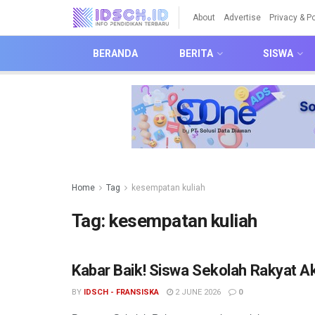
About
Advertise
Privacy & Po
BERANDA
BERITA
SISWA
Home
Tag
kesempatan kuliah
Tag:
kesempatan kuliah
Kabar Baik! Siswa Sekolah Rakyat Ak
BY
IDSCH - FRANSISKA
2 JUNE 2026
0