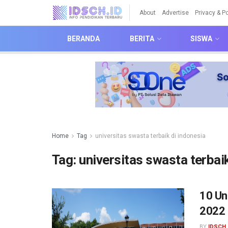
About
Advertise
Privacy & Po
BERANDA
BERITA
SISWA
Home
Tag
universitas swasta terbaik di indonesia
Tag:
universitas swasta terbaik
10 Un
2022
BY
IDSCH 