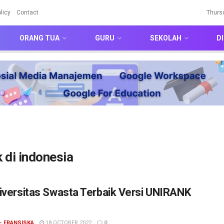
licy
Contact
Thurs
ORANG TUA
GURU
SEKOLAH
DI
 di indonesia
iversitas Swasta Terbaik Versi UNIRANK
- FRANSISKA
18 OCTOBER 2022
0