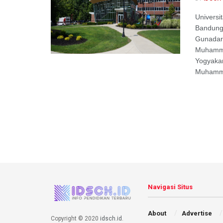
Universi
BandungU
Gunadarm
Muhamma
Yogyakar
Muhamma
Navigasi Situs
About
Advertise
Copyright © 2020
idsch.id
.