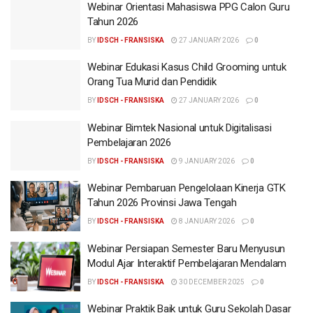
Webinar Orientasi Mahasiswa PPG Calon Guru
Tahun 2026
BY
IDSCH - FRANSISKA
27 JANUARY 2026
0
Webinar Edukasi Kasus Child Grooming untuk
Orang Tua Murid dan Pendidik
BY
IDSCH - FRANSISKA
27 JANUARY 2026
0
Webinar Bimtek Nasional untuk Digitalisasi
Pembelajaran 2026
BY
IDSCH - FRANSISKA
9 JANUARY 2026
0
Webinar Pembaruan Pengelolaan Kinerja GTK
Tahun 2026 Provinsi Jawa Tengah
BY
IDSCH - FRANSISKA
8 JANUARY 2026
0
Webinar Persiapan Semester Baru Menyusun
Modul Ajar Interaktif Pembelajaran Mendalam
BY
IDSCH - FRANSISKA
30 DECEMBER 2025
0
Webinar Praktik Baik untuk Guru Sekolah Dasar