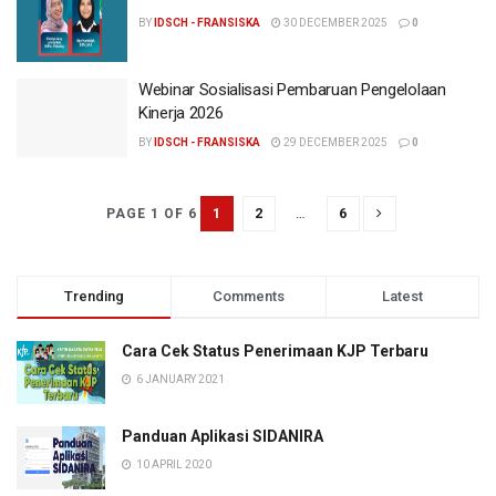
BY
IDSCH - FRANSISKA
30 DECEMBER 2025
0
Webinar Sosialisasi Pembaruan Pengelolaan
Kinerja 2026
BY
IDSCH - FRANSISKA
29 DECEMBER 2025
0
1
2
…
6
PAGE 1 OF 6
Trending
Comments
Latest
Cara Cek Status Penerimaan KJP Terbaru
6 JANUARY 2021
Panduan Aplikasi SIDANIRA
10 APRIL 2020