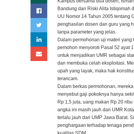
Kampus bersama dua dosen, Isman
Bandung dan Riski Alita Istiqomah 
UU Nomor 14 Tahun 2005 tentang G
penghasilan dosen dan guru yang h
tanpa parameter yang jelas.
Dalam permohonan uji materi yang 
pemohon menyoroti Pasal 52 ayat 1,
untuk menjadikan UMR sebagai stan
dan membuka celah eksploitasi. Me
upah yang layak, maka hak konstitus
terancam.
Dalam berkas permohonan, mereka m
menyebut gaji pokoknya hanya sekit
Rp 1,5 juta, uang makan Rp 20 ribu 
angka ini masih jauh dari UMR Kota
terlalu jauh dari UMP Jawa Barat. Si
penghargaan terhadap tenaga pend
kualitas SDM.