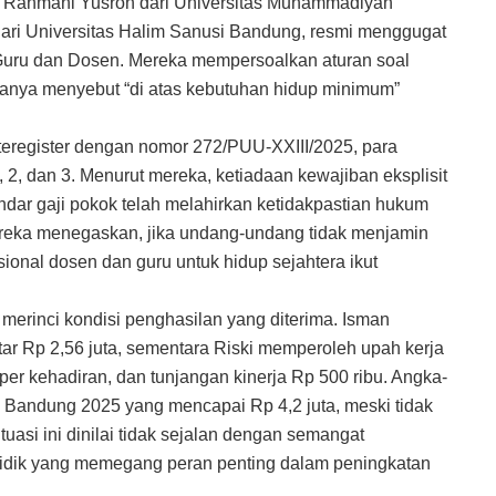
 Rahmani Yusron dari Universitas Muhammadiyah
dari Universitas Halim Sanusi Bandung, resmi menggugat
uru dan Dosen. Mereka mempersoalkan aturan soal
anya menyebut “di atas kebutuhan hidup minimum”
teregister dengan nomor 272/PUU-XXIII/2025, para
 2, dan 3. Menurut mereka, ketiadaan kewajiban eksplisit
dar gaji pokok telah melahirkan ketidakpastian hukum
reka menegaskan, jika undang-undang tidak menjamin
ional dosen dan guru untuk hidup sejahtera ikut
erinci kondisi penghasilan yang diterima. Isman
ar Rp 2,56 juta, sementara Riski memperoleh upah kerja
per kehadiran, dan tunjangan kinerja Rp 500 ribu. Angka-
 Bandung 2025 yang mencapai Rp 4,2 juta, meski tidak
tuasi ini dinilai tidak sejalan dengan semangat
idik yang memegang peran penting dalam peningkatan