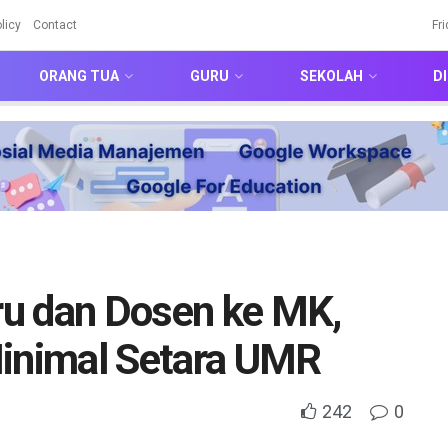
licy
Contact
Fr
ORANG TUA
GURU
SEKOLAH
DI
u dan Dosen ke MK,
Minimal Setara UMR
242
0