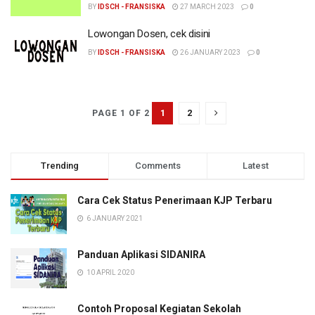
BY
IDSCH - FRANSISKA
27 MARCH 2023
0
Lowongan Dosen, cek disini
BY
IDSCH - FRANSISKA
26 JANUARY 2023
0
1
2
PAGE 1 OF 2
Trending
Comments
Latest
Cara Cek Status Penerimaan KJP Terbaru
6 JANUARY 2021
Panduan Aplikasi SIDANIRA
10 APRIL 2020
Contoh Proposal Kegiatan Sekolah