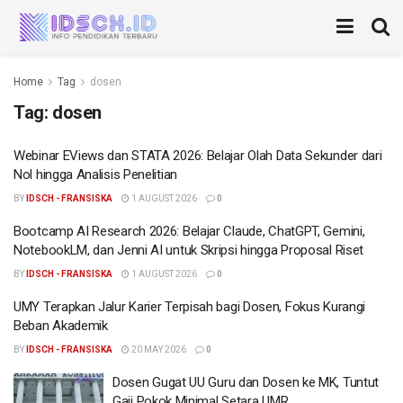
Home
Tag
dosen
Tag:
dosen
Webinar EViews dan STATA 2026: Belajar Olah Data Sekunder dari
Nol hingga Analisis Penelitian
BY
IDSCH - FRANSISKA
1 AUGUST 2026
0
Bootcamp AI Research 2026: Belajar Claude, ChatGPT, Gemini,
NotebookLM, dan Jenni AI untuk Skripsi hingga Proposal Riset
BY
IDSCH - FRANSISKA
1 AUGUST 2026
0
UMY Terapkan Jalur Karier Terpisah bagi Dosen, Fokus Kurangi
Beban Akademik
BY
IDSCH - FRANSISKA
20 MAY 2026
0
Dosen Gugat UU Guru dan Dosen ke MK, Tuntut
Gaji Pokok Minimal Setara UMR