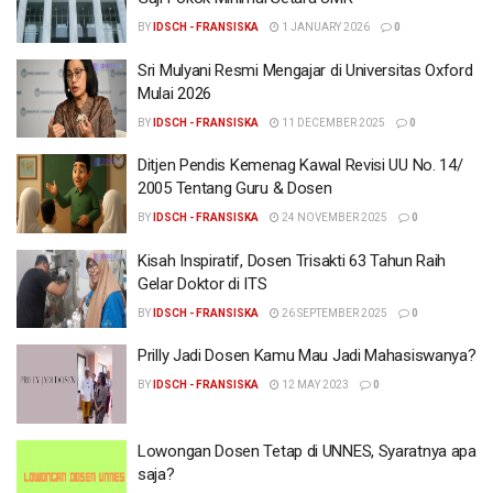
BY
IDSCH - FRANSISKA
1 JANUARY 2026
0
Sri Mulyani Resmi Mengajar di Universitas Oxford
Mulai 2026
BY
IDSCH - FRANSISKA
11 DECEMBER 2025
0
Ditjen Pendis Kemenag Kawal Revisi UU No. 14/
2005 Tentang Guru & Dosen
BY
IDSCH - FRANSISKA
24 NOVEMBER 2025
0
Kisah Inspiratif, Dosen Trisakti 63 Tahun Raih
Gelar Doktor di ITS
BY
IDSCH - FRANSISKA
26 SEPTEMBER 2025
0
Prilly Jadi Dosen Kamu Mau Jadi Mahasiswanya?
BY
IDSCH - FRANSISKA
12 MAY 2023
0
Lowongan Dosen Tetap di UNNES, Syaratnya apa
saja?