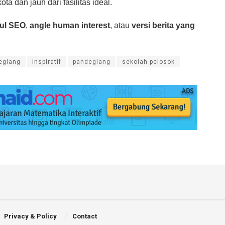
ta dan jauh dari fasilitas ideal.
dul SEO
,
angle human interest
, atau
versi berita yang
eglang
inspiratif
pandeglang
sekolah pelosok
Privacy & Policy
Contact