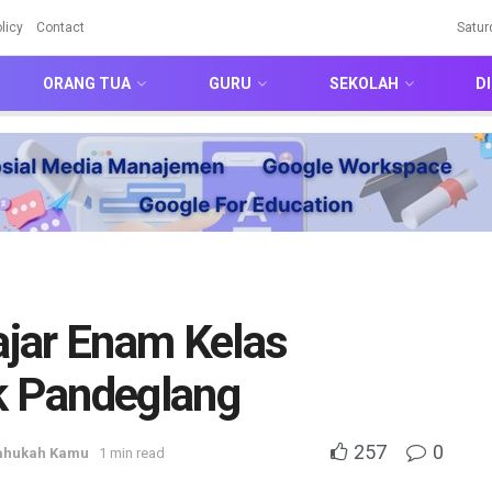
licy
Contact
Satur
ORANG TUA
GURU
SEKOLAH
DI
jar Enam Kelas
k Pandeglang
257
0
ahukah Kamu
1 min read