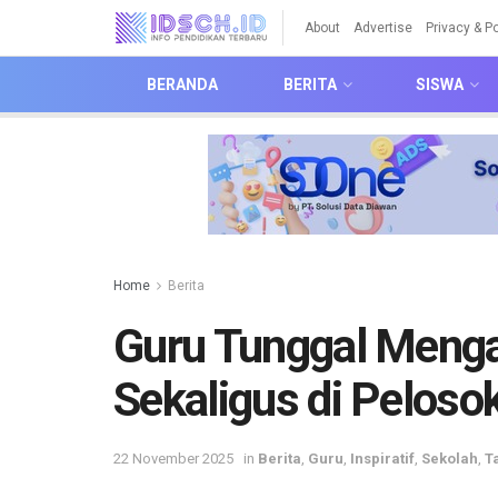
About
Advertise
Privacy & Po
BERANDA
BERITA
SISWA
Home
Berita
Guru Tunggal Menga
Sekaligus di Peloso
22 November 2025
in
Berita
,
Guru
,
Inspiratif
,
Sekolah
,
T