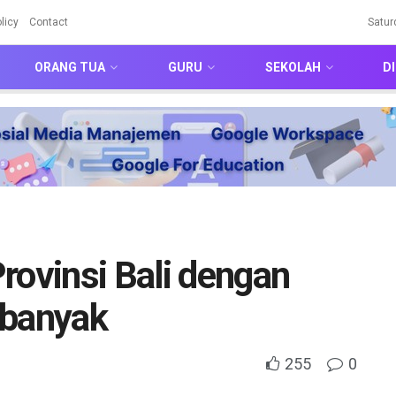
licy
Contact
Satur
ORANG TUA
GURU
SEKOLAH
DI
rovinsi Bali dengan
rbanyak
255
0