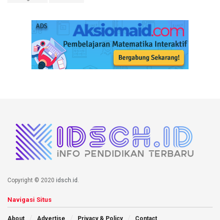
Copyright © 2020
idsch.id
.
Navigasi Situs
About
Advertise
Privacy & Policy
Contact