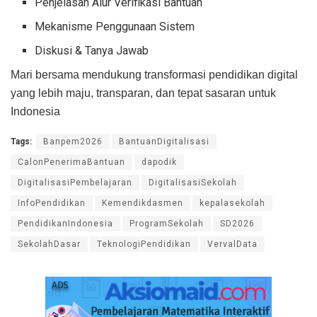
Penjelasan Alur Verifikasi Bantuan
Mekanisme Penggunaan Sistem
Diskusi & Tanya Jawab
Mari bersama mendukung transformasi pendidikan digital
yang lebih maju, transparan, dan tepat sasaran untuk
Indonesia
Tags:
Banpem2026
BantuanDigitalisasi
CalonPenerimaBantuan
dapodik
DigitalisasiPembelajaran
DigitalisasiSekolah
InfoPendidikan
Kemendikdasmen
kepalasekolah
PendidikanIndonesia
ProgramSekolah
SD2026
SekolahDasar
TeknologiPendidikan
VervalData