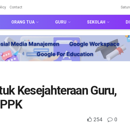
licy
Contact
Satur
ORANG TUA
GURU
SEKOLAH
DI
uk Kesejahteraan Guru,
 PPPK
254
0