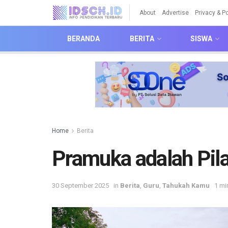
About
Advertise
Privacy & Po
BERANDA
BERITA
SISWA
Home
Berita
Pramuka adalah Pila
30 September 2025
in
Berita
,
Guru
,
Tahukah Kamu
1 mi