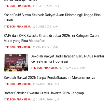
BY
IDSCH - FRANSISKA
11 JUNE 2026
0
Kabar Baik! Siswa Sekolah Rakyat Akan Didampingi Hingga Bisa
Kuliah
BY
IDSCH - FRANSISKA
2 JUNE 2026
0
SMA dan SMK Swasta Gratis di Jabar 2026, Ini Kategori Calon
Murid yang Bisa Mendaftar
BY
IDSCH - FRANSISKA
29 MAY 2026
0
Sekolah Rakyat Jadi Harapan Baru Putus Rantai
Kemiskinan di Indonesia
BY
IDSCH - FRANSISKA
11 MAY 2026
0
Sekolah Rakyat 2026 Tanpa Pendaftaran, Ini Mekanismenya
BY
IDSCH - FRANSISKA
15 APRIL 2026
0
Daftar Sekolah Swasta Gratis Jakarta 2026 Lengkap
BY
IDSCH - FRANSISKA
11 APRIL 2026
0