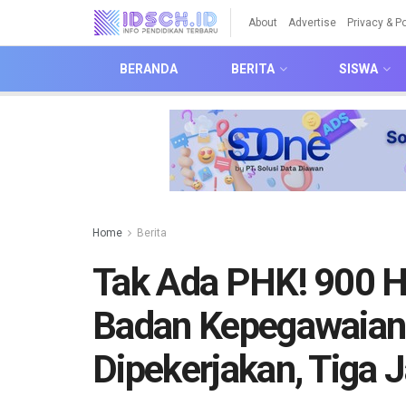
About
Advertise
Privacy & Po
BERANDA
BERITA
SISWA
Home
Berita
Tak Ada PHK! 900 
Badan Kepegawaian
Dipekerjakan, Tiga 