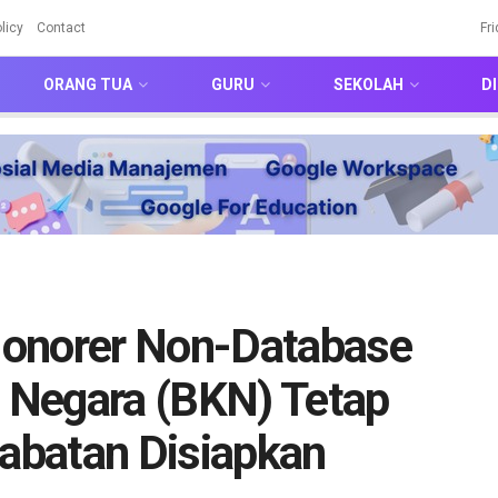
licy
Contact
Fr
ORANG TUA
GURU
SEKOLAH
DI
Honorer Non-Database
 Negara (BKN) Tetap
Jabatan Disiapkan