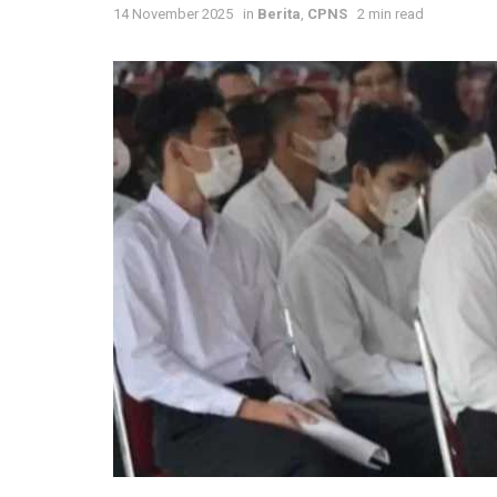
14 November 2025
in
Berita
,
CPNS
2 min read