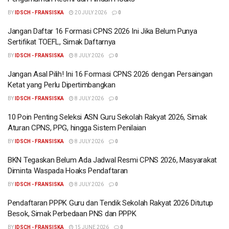
BY
IDSCH - FRANSISKA
20 JULY 2026
0
Jangan Daftar 16 Formasi CPNS 2026 Ini Jika Belum Punya
Sertifikat TOEFL, Simak Daftarnya
BY
IDSCH - FRANSISKA
8 JULY 2026
0
Jangan Asal Pilih! Ini 16 Formasi CPNS 2026 dengan Persaingan
Ketat yang Perlu Dipertimbangkan
BY
IDSCH - FRANSISKA
8 JULY 2026
0
10 Poin Penting Seleksi ASN Guru Sekolah Rakyat 2026, Simak
Aturan CPNS, PPG, hingga Sistem Penilaian
BY
IDSCH - FRANSISKA
8 JULY 2026
0
BKN Tegaskan Belum Ada Jadwal Resmi CPNS 2026, Masyarakat
Diminta Waspada Hoaks Pendaftaran
BY
IDSCH - FRANSISKA
8 JULY 2026
0
Pendaftaran PPPK Guru dan Tendik Sekolah Rakyat 2026 Ditutup
Besok, Simak Perbedaan PNS dan PPPK
BY
IDSCH - FRANSISKA
15 JUNE 2026
0