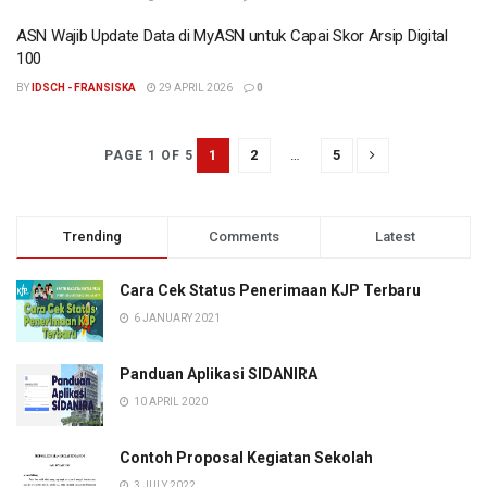
ASN Wajib Update Data di MyASN untuk Capai Skor Arsip Digital
100
BY
IDSCH - FRANSISKA
29 APRIL 2026
0
1
2
…
5
PAGE 1 OF 5
Trending
Comments
Latest
Cara Cek Status Penerimaan KJP Terbaru
6 JANUARY 2021
Panduan Aplikasi SIDANIRA
10 APRIL 2020
Contoh Proposal Kegiatan Sekolah
3 JULY 2022