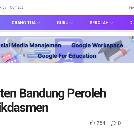
licy
Contact
Fr
ORANG TUA
GURU
SEKOLAH
DI
ten Bandung Peroleh
dikdasmen
254
0