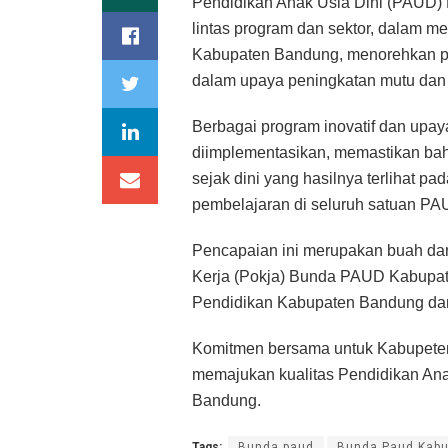
Pendidikan Anak Usia Dini (PAUD) Me
lintas program dan sektor, dalam me
Kabupaten Bandung, menorehkan pr
dalam upaya peningkatan mutu dan
Berbagai program inovatif dan upay
diimplementasikan, memastikan bah
sejak dini yang hasilnya terlihat pa
pembelajaran di seluruh satuan PA
Pencapaian ini merupakan buah dari
Kerja (Pokja) Bunda PAUD Kabupat
Pendidikan Kabupaten Bandung dan 
Komitmen bersama untuk Kabupeten
memajukan kualitas Pendidikan Ana
Bandung.
Tags:
Bunda paud
Bunda Paud Kab