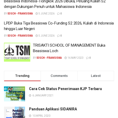
Beasiswa Indonesia-Tiongkok 2026 Dibuka, Peluang Kuliah S2
dengan Dukungan Penuh untuk Mahasiswa Indonesia
BY
IDSCH - FRANSISKA
5 JUNE 2026
0
LPDP Buka Tiga Beasiswa Co-Funding S2 2026, Kuliah di Indonesia
hingga Luar Negeri
BY
IDSCH - FRANSISKA
5 JUNE 2026
0
TRISAKTI SCHOOL OF MANAGEMENT Buka
Beasiswa Loch
BY
IDSCH - FRANSISKA
16 MAY 2023
0
Trending
Comments
Latest
Cara Cek Status Penerimaan KJP Terbaru
6 JANUARY 2021
Panduan Aplikasi SIDANIRA
10 APRIL 2020