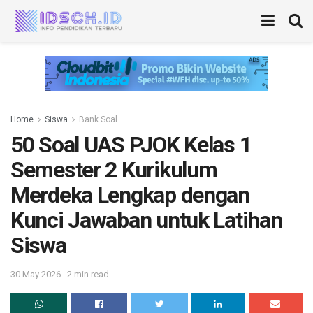
Home
Siswa
Bank Soal
50 Soal UAS PJOK Kelas 1
Semester 2 Kurikulum
Merdeka Lengkap dengan
Kunci Jawaban untuk Latihan
Siswa
30 May 2026
2 min read