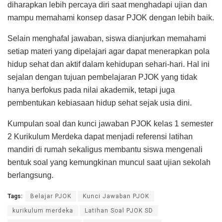
diharapkan lebih percaya diri saat menghadapi ujian dan
mampu memahami konsep dasar PJOK dengan lebih baik.
Selain menghafal jawaban, siswa dianjurkan memahami
setiap materi yang dipelajari agar dapat menerapkan pola
hidup sehat dan aktif dalam kehidupan sehari-hari. Hal ini
sejalan dengan tujuan pembelajaran PJOK yang tidak
hanya berfokus pada nilai akademik, tetapi juga
pembentukan kebiasaan hidup sehat sejak usia dini.
Kumpulan soal dan kunci jawaban PJOK kelas 1 semester
2 Kurikulum Merdeka dapat menjadi referensi latihan
mandiri di rumah sekaligus membantu siswa mengenali
bentuk soal yang kemungkinan muncul saat ujian sekolah
berlangsung.
Tags:
Belajar PJOK
Kunci Jawaban PJOK
kurikulum merdeka
Latihan Soal PJOK SD