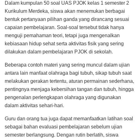
Dalam kumpulan 50 soal UAS PJOK kelas 1 semester 2
Kurikulum Merdeka, siswa akan menemukan berbagai
bentuk pertanyaan pilihan ganda yang dirancang sesuai
capaian pembelajaran. Soal-soal tersebut tidak hanya
menguji pemahaman teori, tetapi juga mengenalkan
kebiasaan hidup sehat serta aktivitas fisik yang sering
dilakukan dalam pembelajaran PJOK di sekolah.
Beberapa contoh materi yang sering muncul dalam ujian
antara lain manfaat olahraga bagi tubuh, sikap tubuh saat
melakukan gerakan tertentu, aturan permainan sederhana,
pentingnya menjaga kebersihan tangan dan tubuh, hingga
pengenalan perlengkapan olahraga yang digunakan
dalam aktivitas sehari-hari.
Guru dan orang tua juga dapat memanfaatkan latihan soal
sebagai bahan evaluasi pembelajaran sebelum ujian
semester berlangsung. Dengan rutin berlatih, siswa