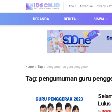
About
Advertise
Privacy & Po
BERANDA
BERITA
SISWA
Home
Tag
pengumuman guru penggerak
Tag:
pengumuman guru pengg
Selam
Lulus
BY
IDSCH 