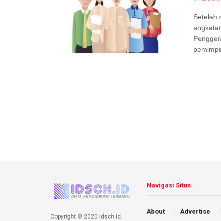
Setelah 
angkatan
Penggera
pemimpin
Navigasi Situs
About
Advertise
Copyright © 2020
idsch.id
.