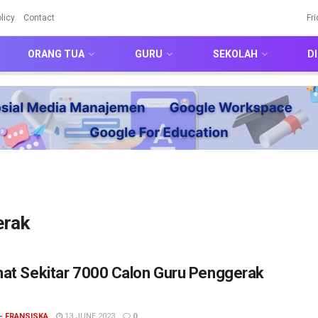
licy
Contact
Fr
ORANG TUA
GURU
SEKOLAH
DI
erak
at Sekitar 7000 Calon Guru Penggerak
- FRANSISKA
13 JUNE 2023
0