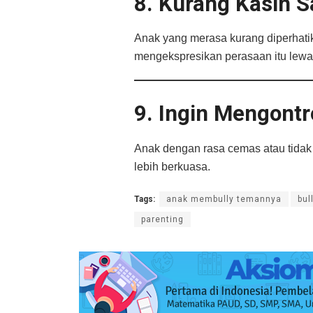
8. Kurang Kasih S
Anak yang merasa kurang diperhati
mengekspresikan perasaan itu lewat 
9. Ingin Mengontro
Anak dengan rasa cemas atau tida
lebih berkuasa.
Tags:
anak membully temannya
bul
parenting