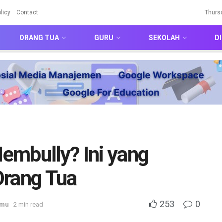
licy
Contact
Thurs
ORANG TUA
GURU
SEKOLAH
DI
embully? Ini yang
Orang Tua
253
0
amu
2 min read