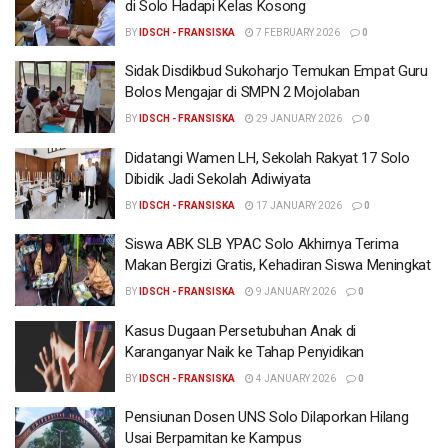
di Solo Hadapi Kelas Kosong
BY
IDSCH - FRANSISKA
7 FEBRUARY 2026
0
Sidak Disdikbud Sukoharjo Temukan Empat Guru
Bolos Mengajar di SMPN 2 Mojolaban
BY
IDSCH - FRANSISKA
29 JANUARY 2026
0
Didatangi Wamen LH, Sekolah Rakyat 17 Solo
Dibidik Jadi Sekolah Adiwiyata
BY
IDSCH - FRANSISKA
17 JANUARY 2026
0
Siswa ABK SLB YPAC Solo Akhirnya Terima
Makan Bergizi Gratis, Kehadiran Siswa Meningkat
BY
IDSCH - FRANSISKA
9 JANUARY 2026
0
Kasus Dugaan Persetubuhan Anak di
Karanganyar Naik ke Tahap Penyidikan
BY
IDSCH - FRANSISKA
4 JANUARY 2026
0
Pensiunan Dosen UNS Solo Dilaporkan Hilang
Usai Berpamitan ke Kampus