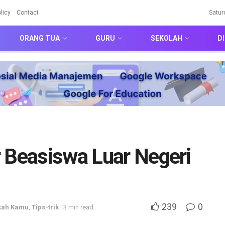
licy
Contact
Satur
ORANG TUA
GURU
SEKOLAH
DI
 Beasiswa Luar Negeri
239
0
kah Kamu
,
Tips-trik
3 min read