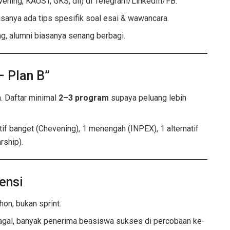
vening, KAUST, GKS, dll) di Telegram/LinkedIn/FB.
anya ada tips spesifik soal esai & wawancara.
ng, alumni biasanya senang berbagi.
– Plan B”
. Daftar minimal
2–3 program
supaya peluang lebih
if banget (Chevening), 1 menengah (INPEX), 1 alternatif
rship).
ensi
on, bukan sprint.
agal, banyak penerima beasiswa sukses di percobaan ke-