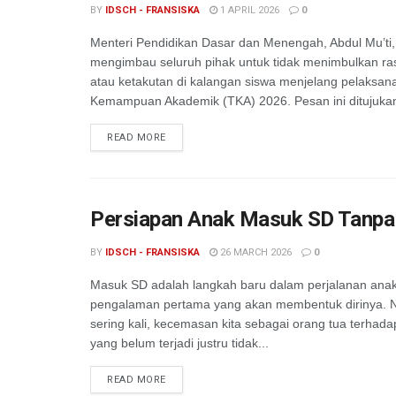
BY
IDSCH - FRANSISKA
1 APRIL 2026
0
Menteri Pendidikan Dasar dan Menengah, Abdul Mu’ti,
mengimbau seluruh pihak untuk tidak menimbulkan r
atau ketakutan di kalangan siswa menjelang pelaksan
Kemampuan Akademik (TKA) 2026. Pesan ini ditujukan
READ MORE
Persiapan Anak Masuk SD Tanpa
BY
IDSCH - FRANSISKA
26 MARCH 2026
0
Masuk SD adalah langkah baru dalam perjalanan ana
pengalaman pertama yang akan membentuk dirinya.
sering kali, kecemasan kita sebagai orang tua terhada
yang belum terjadi justru tidak...
READ MORE