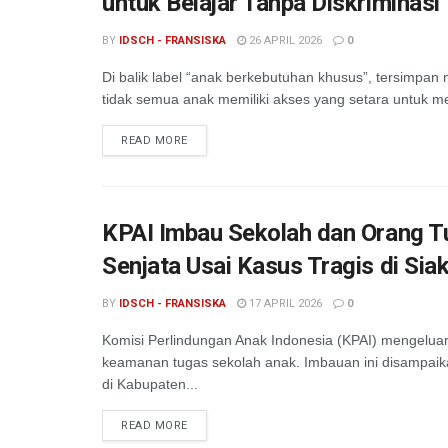
untuk Belajar Tanpa Diskriminasi
BY
IDSCH - FRANSISKA
26 APRIL 2026
0
Di balik label “anak berkebutuhan khusus”, tersimpa
tidak semua anak memiliki akses yang setara untuk me
READ MORE
KPAI Imbau Sekolah dan Orang T
Senjata Usai Kasus Tragis di Sia
BY
IDSCH - FRANSISKA
17 APRIL 2026
0
Komisi Perlindungan Anak Indonesia (KPAI) mengeluar
keamanan tugas sekolah anak. Imbauan ini disampaik
di Kabupaten...
READ MORE