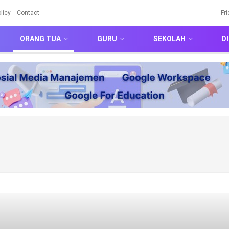
licy
Contact
Fr
ORANG TUA
GURU
SEKOLAH
DI