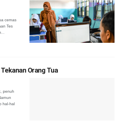
asa cemas
aan Tes
...
 Tekanan Orang Tua
k, penuh
 Namun
p hal-hal