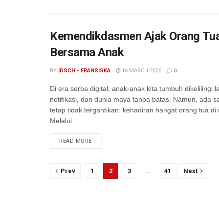
Kemendikdasmen Ajak Orang Tua
Bersama Anak
BY
IDSCH - FRANSISKA
16 MARCH 2026
0
Di era serba digital, anak-anak kita tumbuh dikelilingi l
notifikasi, dan dunia maya tanpa batas. Namun, ada s
tetap tidak tergantikan: kehadiran hangat orang tua di
Melalui...
READ MORE
Prev
1
2
3
…
41
Next