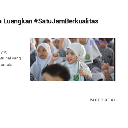
 Luangkan #SatuJamBerkualitas
ayar,
atu hal yang
 rumah.
PAGE 2 OF 41