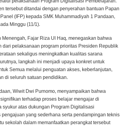
elalui pelaksanaan Program Digitalisasi Pembelajaran.
men tersebut ditandai dengan penyerahan bantuan Papan
e Flat Panel (IFP) kepada SMK Muhammadiyah 1 Pandaan,
ada Minggu (11/1).
an Menengah, Fajar Riza Ul Haq, menegaskan bahwa
dari pelaksanaan program prioritas Presiden Republik
ataan sekaligus meningkatkan kualitas sarana
urutnya, langkah ini menjadi upaya konkret untuk
tuk Semua melalui penguatan akses, keberlanjutan,
n di seluruh satuan pendidikan.
aan, Wiwit Dwi Purnomo, menyampaikan bahwa
gnifikan terhadap proses belajar mengajar di
 syukur atas dukungan Program Digitalisasi
s pengajuan yang sederhana serta pendampingan teknis
ntu sekolah dalam memanfaatkan perangkat tersebut