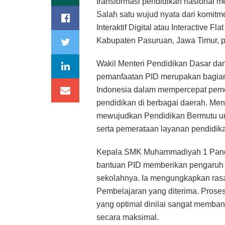
transformasi pendidikan nasional m
Salah satu wujud nyata dari komit
Interaktif Digital atau Interactiv
Kabupaten Pasuruan, Jawa Timur, p
Wakil Menteri Pendidikan Dasar d
pemanfaatan PID merupakan bagian 
Indonesia dalam mempercepat pemer
pendidikan di berbagai daerah. Men
mewujudkan Pendidikan Bermutu un
serta pemerataan layanan pendidika
Kepala SMK Muhammadiyah 1 Pand
bantuan PID memberikan pengaruh si
sekolahnya. Ia mengungkapkan rasa
Pembelajaran yang diterima. Prose
yang optimal dinilai sangat memba
secara maksimal.