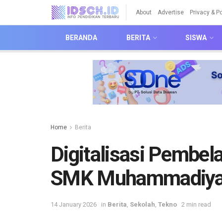
About
Advertise
Privacy & Po
BERANDA
BERITA
SISWA
Home
Berita
Digitalisasi Pembela
SMK Muhammadiya
14 January 2026
in
Berita
,
Sekolah
,
Tekno
2 min read