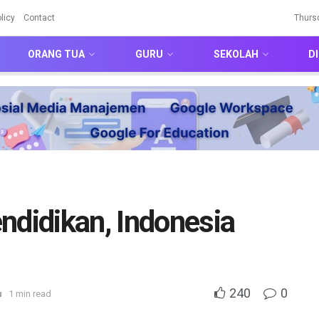
licy
Contact
Thurs
ORANG TUA
GURU
SEKOLAH
DI
ndidikan, Indonesia
240
0
u
1 min read