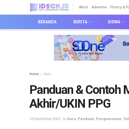
About
Advertise
Privacy & Po
BERANDA
BERITA
SISWA
Home
Guru
Panduan & Contoh M
Akhir/UKIN PPG
16 December 2025
in
Guru
,
Panduan
,
Pengumuman
,
Ta