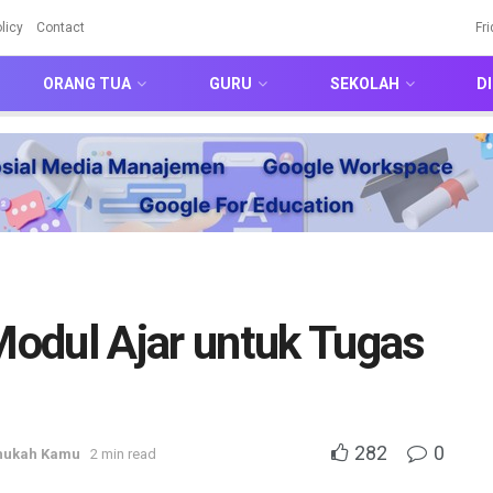
licy
Contact
Fr
ORANG TUA
GURU
SEKOLAH
DI
odul Ajar untuk Tugas
282
0
hukah Kamu
2 min read