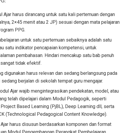
PG:
 Ajar harus dirancang untuk satu kali pertemuan dengan
alnya, 2×45 menit atau 2 JP) sesuai dengan mata pelajaran
program PPG.
belajaran untuk satu pertemuan sebaiknya adalah satu
au satu indikator pencapaian kompetensi, untuk
dalaman pembahasan. Hindari mencakup satu bab penuh
sangat tidak efektif.
ng digunakan harus relevan dan sedang berlangsung pada
 sedang berjalan di sekolah tempat guru mengajar.
odul Ajar wajib mengintegrasikan pendekatan, model, atau
yang telah dipelajari dalam Modul Pedagogik, seperti
roject Based Learning (PjBL), Deep Learning dll, serta
K (Technological Pedagogical Content Knowledge).
Ajar harus disusun berdasarkan komponen dan format
duan Modul Pengembangan Perangkat Pembelajaran