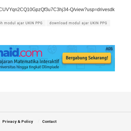
1-tfnACUVYqn2CQ10GpzQf3u7C3hj34-Q/view?usp=drivesdk
h modul ajar UKIN PPG
download modul ajar UKIN PPG
Privacy & Policy
Contact