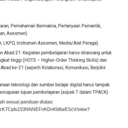
jaran, Pemahaman Bermakna, Pertanyaan Pemantik,
ran, Asesmen)
r, LKPD, Instrumen Asesmen, Media/Alat Peraga).
n Abad 21: Kegiatan pembelajaran harus dirancang untuk
ingkat tinggi (HOTS – Higher-Order Thinking Skills) dan
Abad ke-21 (seperti Kolaborasi, Komunikasi, Berpikir
aan teknologi dan sumber belajar digital harus tampak
pencapaian tujuan pembelajaran (aspek T dalam TPACK).
ah sesuai panduan diatas:
/1ifSdscK7Cpfu153NNNEFnKDnKb6wEScV/view?