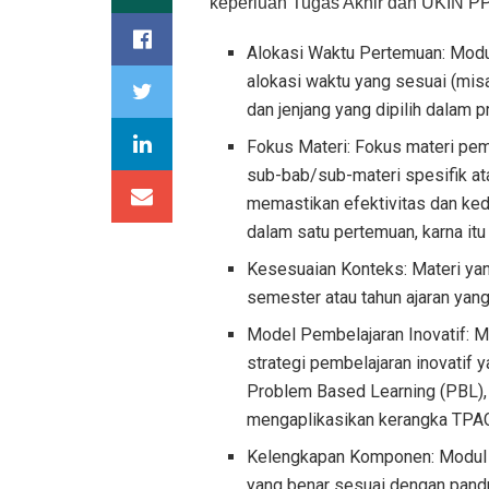
keperluan Tugas Akhir dan UKIN P
Alokasi Waktu Pertemuan: Modul
alokasi waktu yang sesuai (mis
dan jenjang yang dipilih dalam 
Fokus Materi: Fokus materi pem
sub-bab/sub-materi spesifik at
memastikan efektivitas dan ke
dalam satu pertemuan, karna itu 
Kesesuaian Konteks: Materi ya
semester atau tahun ajaran yang
Model Pembelajaran Inovatif: M
strategi pembelajaran inovatif 
Problem Based Learning (PBL), P
mengaplikasikan kerangka TPAC
Kelengkapan Komponen: Modul 
yang benar sesuai dengan pan