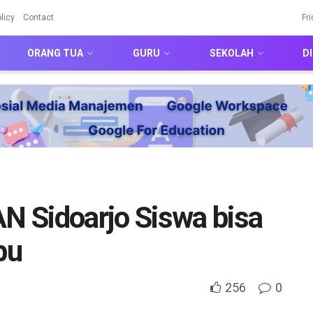
licy
Contact
Fr
ORANG TUA
GURU
SEKOLAH
DI
 Sidoarjo Siswa bisa
bu
256
0