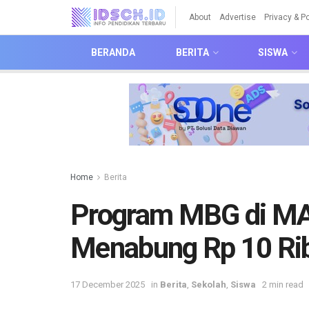
About
Advertise
Privacy & Po
BERANDA
BERITA
SISWA
Home
Berita
Program MBG di MAN
Menabung Rp 10 Ri
17 December 2025
in
Berita
,
Sekolah
,
Siswa
2 min read