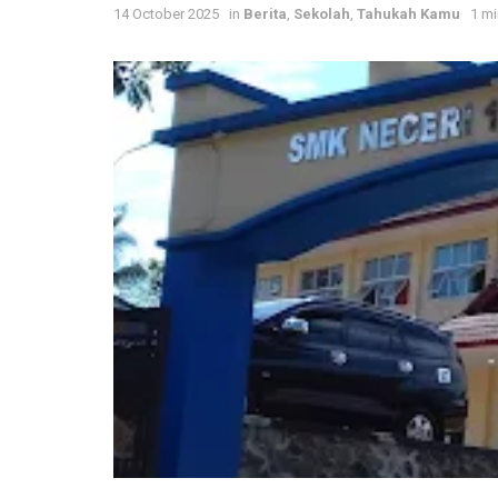
14 October 2025
in
Berita
,
Sekolah
,
Tahukah Kamu
1 mi