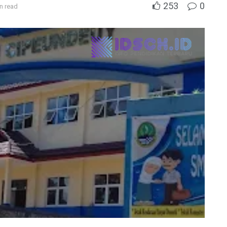
253
0
n read