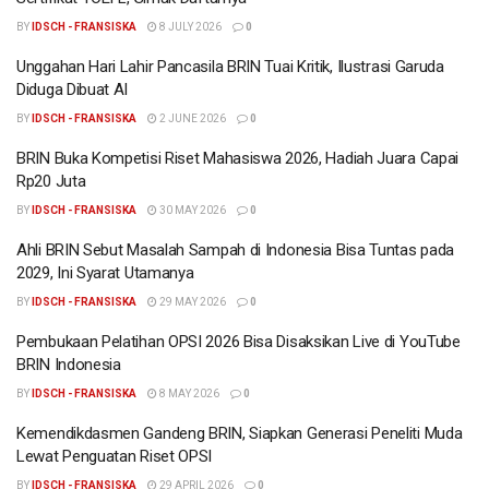
BY
IDSCH - FRANSISKA
8 JULY 2026
0
Unggahan Hari Lahir Pancasila BRIN Tuai Kritik, Ilustrasi Garuda
Diduga Dibuat AI
BY
IDSCH - FRANSISKA
2 JUNE 2026
0
BRIN Buka Kompetisi Riset Mahasiswa 2026, Hadiah Juara Capai
Rp20 Juta
BY
IDSCH - FRANSISKA
30 MAY 2026
0
Ahli BRIN Sebut Masalah Sampah di Indonesia Bisa Tuntas pada
2029, Ini Syarat Utamanya
BY
IDSCH - FRANSISKA
29 MAY 2026
0
Pembukaan Pelatihan OPSI 2026 Bisa Disaksikan Live di YouTube
BRIN Indonesia
BY
IDSCH - FRANSISKA
8 MAY 2026
0
Kemendikdasmen Gandeng BRIN, Siapkan Generasi Peneliti Muda
Lewat Penguatan Riset OPSI
BY
IDSCH - FRANSISKA
29 APRIL 2026
0