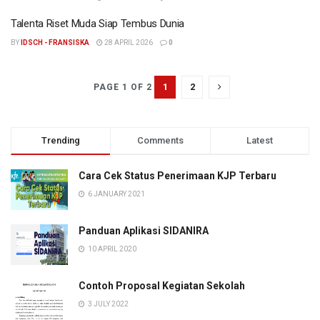
Talenta Riset Muda Siap Tembus Dunia
BY
IDSCH - FRANSISKA
28 APRIL 2026
0
1
2
PAGE 1 OF 2
Trending
Comments
Latest
Cara Cek Status Penerimaan KJP Terbaru
6 JANUARY 2021
Panduan Aplikasi SIDANIRA
10 APRIL 2020
Contoh Proposal Kegiatan Sekolah
3 JULY 2022