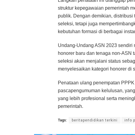
Langkah penataan ini dianggap pen
struktur kepegawaian pemerintah men
publik. Dengan demikian, distribus
seleksi, tetapi juga mempertimban
kebutuhan formasi di berbagai insta
Undang-Undang ASN 2023 sendiri 
honorer baru dan tenaga non-ASN ta
seleksi akan menjalani status seba
menyelesaikan kategori honorer di 
Penataan ulang penempatan PPPK i
pascapengumuman kelulusan, yang 
yang lebih profesional serta mening
pemerintah.
Tags:
beritapendidikan terkini
info 