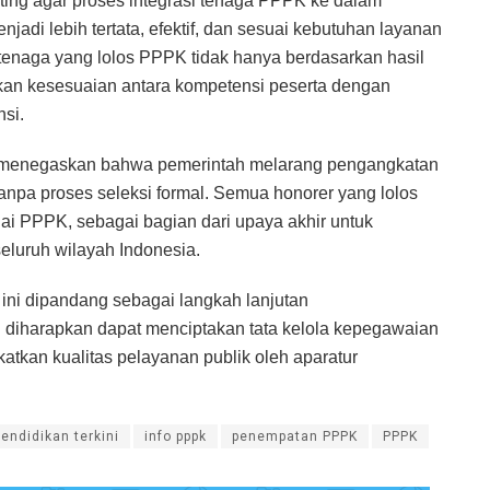
ting agar proses integrasi tenaga PPPK ke dalam
jadi lebih tertata, efektif, dan sesuai kebutuhan layanan
i tenaga yang lolos PPPK tidak hanya berdasarkan hasil
gkan kesesuaian antara kompetensi peserta dengan
nsi.
menegaskan bahwa pemerintah melarang pengangkatan
npa proses seleksi formal. Semua honorer yang lolos
gai PPPK, sebagai bagian dari upaya akhir untuk
seluruh wilayah Indonesia.
ni dipandang sebagai langkah lanjutan
diharapkan dapat menciptakan tata kelola kepegawaian
katkan kualitas pelayanan publik oleh aparatur
pendidikan terkini
info pppk
penempatan PPPK
PPPK