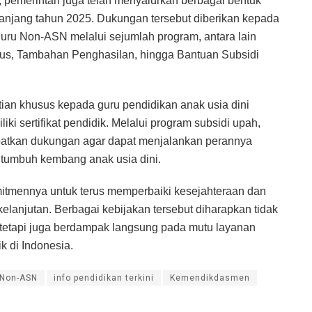
6, pemerintah juga telah menyalurkan berbagai bentuk
anjang tahun 2025. Dukungan tersebut diberikan kepada
 guru Non-ASN melalui sejumlah program, antara lain
us, Tambahan Penghasilan, hingga Bantuan Subsidi
ian khusus kepada guru pendidikan anak usia dini
i sertifikat pendidik. Melalui program subsidi upah,
atkan dukungan agar dapat menjalankan perannya
tumbuh kembang anak usia dini.
mennya untuk terus memperbaiki kesejahteraan dan
kelanjutan. Berbagai kebijakan tersebut diharapkan tidak
 tetapi juga berdampak langsung pada mutu layanan
k di Indonesia.
 Non-ASN
info pendidikan terkini
Kemendikdasmen